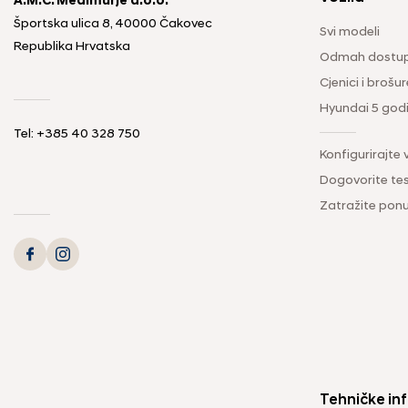
A.M.C. Međimurje d.o.o.
Športska ulica 8, 40000 Čakovec
Svi modeli
Republika Hrvatska
Odmah dostup
Cjenici i brošur
Hyundai 5 god
Tel: +385 40 328 750
Konfigurirajte 
Dogovorite tes
Zatražite pon
Tehničke inf