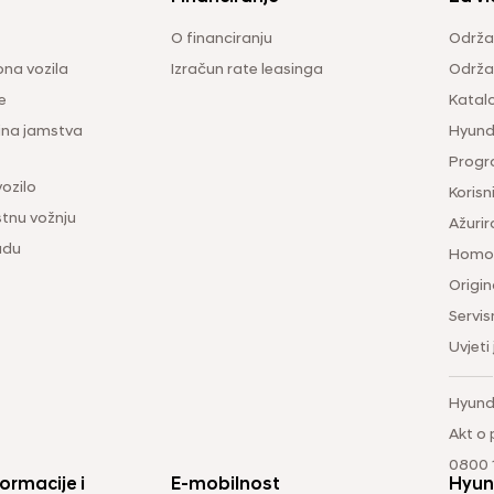
O financiranju
Održa
na vozila
Izračun rate leasinga
Održav
e
Katal
ina jamstva
Hyunda
Progr
vozilo
Korisni
tnu vožnju
Ažurir
udu
Homol
Origina
Servis
Uvjeti
Hyund
Akt o
0800 1
ormacije i
E-mobilnost
Hyun