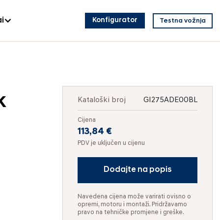
i
Konfigurator
Testna vožnja
k
Kataloški broj
GI275ADE00BL
Cijena
113,84 €
PDV je uključen u cijenu
Dodajte na popis
Navedena cijena može varirati ovisno o
opremi, motoru i montaži. Pridržavamo
pravo na tehničke promjene i greške.