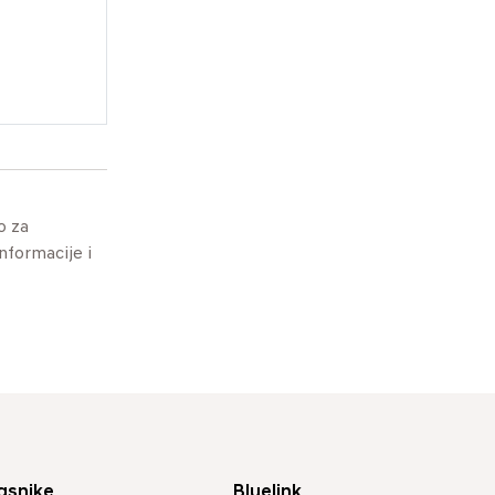
o za
informacije i
asnike
Bluelink