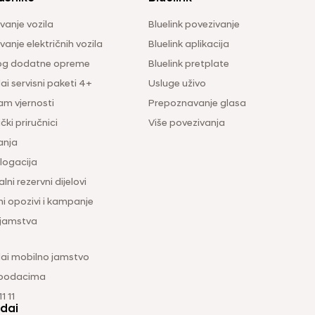
vanje vozila
Bluelink povezivanje
anje električnih vozila
Bluelink aplikacija
og dodatne opreme
Bluelink pretplate
i servisni paketi 4+
Usluge uživo
am vjernosti
Prepoznavanje glasa
čki priručnici
Više povezivanja
anja
ogacija
lni rezervni dijelovi
ni opozivi i kampanje
 jamstva
ai mobilno jamstvo
 podacima
1 11
dai