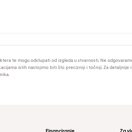
aktera te mogu odstupati od izgleda u stvarnosti. Ne odgovaram
jama istih nastojimo biti što precizniji i točniji. Za detaljnije 
nika.
Financiranje
Za vl