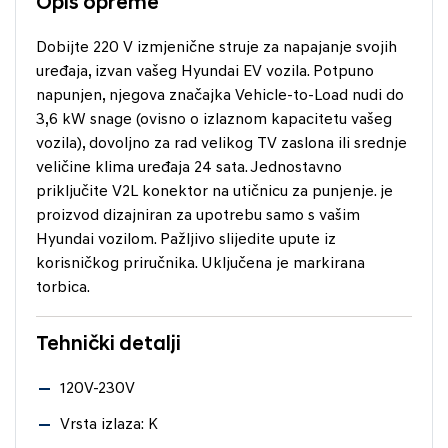
Opis opreme
Dobijte 220 V izmjenične struje za napajanje svojih
uređaja, izvan vašeg Hyundai EV vozila. Potpuno
napunjen, njegova značajka Vehicle-to-Load nudi do
3,6 kW snage (ovisno o izlaznom kapacitetu vašeg
vozila), dovoljno za rad velikog TV zaslona ili srednje
veličine klima uređaja 24 sata. Jednostavno
priključite V2L konektor na utičnicu za punjenje. je
proizvod dizajniran za upotrebu samo s vašim
Hyundai vozilom. Pažljivo slijedite upute iz
korisničkog priručnika. Uključena je markirana
torbica.
Tehnički detalji
120V-230V
Vrsta izlaza: K