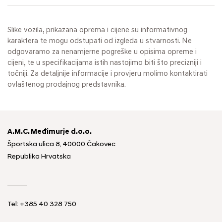
Slike vozila, prikazana oprema i cijene su informativnog
karaktera te mogu odstupati od izgleda u stvarnosti. Ne
odgovaramo za nenamjerne pogreške u opisima opreme i
cijeni, te u specifikacijama istih nastojimo biti što precizniji i
točniji. Za detaljnije informacije i provjeru molimo kontaktirati
ovlaštenog prodajnog predstavnika.
A.M.C. Međimurje d.o.o.
Športska ulica 8, 40000 Čakovec
Republika Hrvatska
Tel: +385 40 328 750