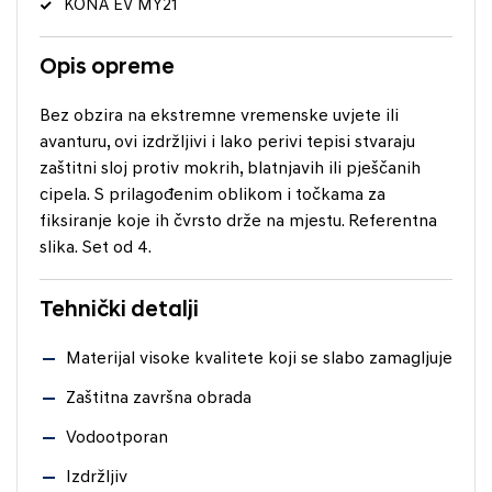
KONA EV MY21
Opis opreme
Bez obzira na ekstremne vremenske uvjete ili
avanturu, ovi izdržljivi i lako perivi tepisi stvaraju
zaštitni sloj protiv mokrih, blatnjavih ili pješčanih
cipela. S prilagođenim oblikom i točkama za
fiksiranje koje ih čvrsto drže na mjestu. Referentna
slika. Set od 4.
Tehnički detalji
Materijal visoke kvalitete koji se slabo zamagljuje
Zaštitna završna obrada
Vodootporan
Izdržljiv