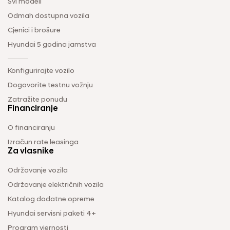
Svi modeli
Odmah dostupna vozila
Cjenici i brošure
Hyundai 5 godina jamstva
Konfigurirajte vozilo
Dogovorite testnu vožnju
Zatražite ponudu
Financiranje
O financiranju
Izračun rate leasinga
Za vlasnike
Održavanje vozila
Održavanje električnih vozila
Katalog dodatne opreme
Hyundai servisni paketi 4+
Program vjernosti