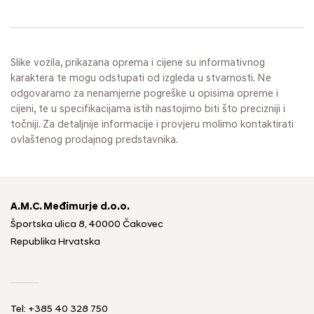
Slike vozila, prikazana oprema i cijene su informativnog
karaktera te mogu odstupati od izgleda u stvarnosti. Ne
odgovaramo za nenamjerne pogreške u opisima opreme i
cijeni, te u specifikacijama istih nastojimo biti što precizniji i
točniji. Za detaljnije informacije i provjeru molimo kontaktirati
ovlaštenog prodajnog predstavnika.
A.M.C. Međimurje d.o.o.
Športska ulica 8, 40000 Čakovec
Republika Hrvatska
Tel: +385 40 328 750