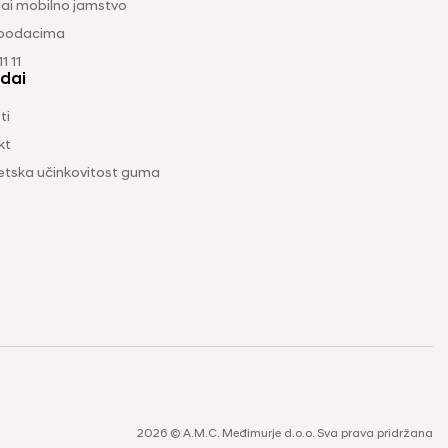
ai mobilno jamstvo
 podacima
1 11
dai
ti
kt
etska učinkovitost guma
2026 © A.M.C. Međimurje d.o.o. Sva prava pridržana