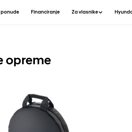
 ponude
Financiranje
Za vlasnike
Hyunda
e opreme