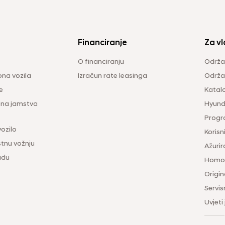
Financiranje
Za vl
O financiranju
Održa
na vozila
Izračun rate leasinga
Održav
e
Katal
ina jamstva
Hyunda
Progr
vozilo
Korisni
tnu vožnju
Ažurir
udu
Homol
Origina
Servis
Uvjeti