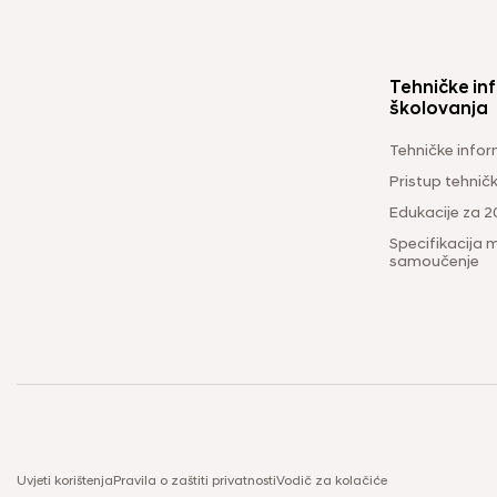
Tehničke inf
školovanja
Tehničke infor
Pristup tehni
Edukacije za 2
Specifikacija m
samoučenje
Uvjeti korištenja
Pravila o zaštiti privatnosti
Vodič za kolačiće