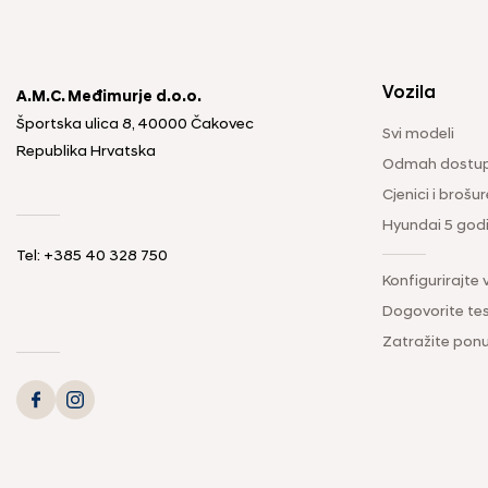
Vozila
A.M.C. Međimurje d.o.o.
Športska ulica 8, 40000 Čakovec
Svi modeli
Republika Hrvatska
Odmah dostup
Cjenici i brošur
Hyundai 5 god
Tel: +385 40 328 750
Konfigurirajte 
Dogovorite tes
Zatražite pon