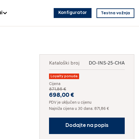
i
Konfigurator
Testna vožnja
Kataloški broj
DO-INS-25-CHA
Loyalty ponuda
Cijena
871,86 €
698,00 €
PDV je uključen u cijenu
Najniža cijena u 30 dana: 871,86 €
Dodajte na popis