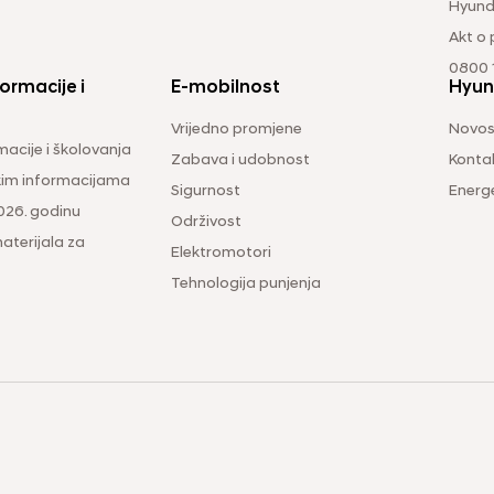
Hyund
Akt o
0800 1
ormacije i
E-mobilnost
Hyun
Vrijedno promjene
Novos
macije i školovanja
Zabava i udobnost
Konta
čkim informacijama
Sigurnost
Energ
026. godinu
Održivost
aterijala za
Elektromotori
Tehnologija punjenja