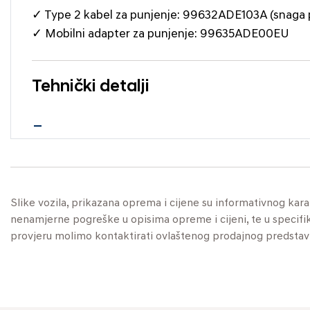
✓ Type 2 kabel za punjenje: 99632ADE103A (snaga 
✓ Mobilni adapter za punjenje: 99635ADE00EU
Tehnički detalji
Slike vozila, prikazana oprema i cijene su informativnog kar
nenamjerne pogreške u opisima opreme i cijeni, te u specifikaci
provjeru molimo kontaktirati ovlaštenog prodajnog predstav