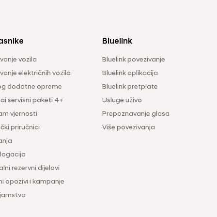
asnike
Bluelink
vanje vozila
Bluelink povezivanje
anje električnih vozila
Bluelink aplikacija
og dodatne opreme
Bluelink pretplate
i servisni paketi 4+
Usluge uživo
am vjernosti
Prepoznavanje glasa
čki priručnici
Više povezivanja
anja
ogacija
lni rezervni dijelovi
ni opozivi i kampanje
 jamstva