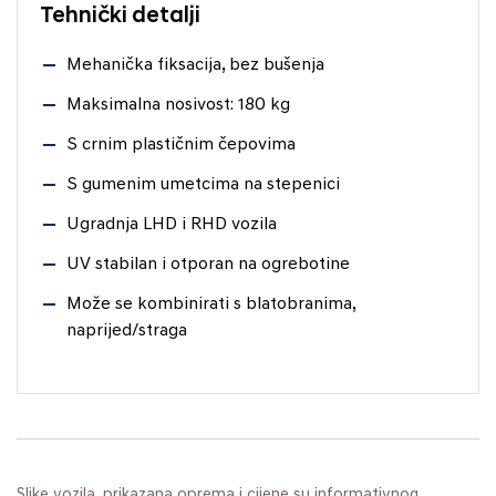
Tehnički detalji
Mehanička fiksacija, bez bušenja
Maksimalna nosivost: 180 kg
S crnim plastičnim čepovima
S gumenim umetcima na stepenici
Ugradnja LHD i RHD vozila
UV stabilan i otporan na ogrebotine
Može se kombinirati s blatobranima,
naprijed/straga
Slike vozila, prikazana oprema i cijene su informativnog