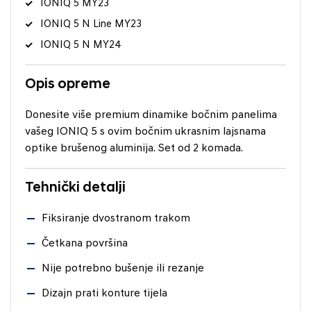
IONIQ 5 MY23
IONIQ 5 N Line MY23
IONIQ 5 N MY24
Opis opreme
Donesite više premium dinamike bočnim panelima
vašeg IONIQ 5 s ovim bočnim ukrasnim lajsnama
optike brušenog aluminija. Set od 2 komada.
Tehnički detalji
Fiksiranje dvostranom trakom
Četkana površina
Nije potrebno bušenje ili rezanje
Dizajn prati konture tijela