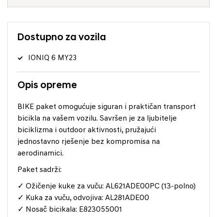
Dostupno za vozila
IONIQ 6 MY23
Opis opreme
BIKE paket omogućuje siguran i praktičan transport
bicikla na vašem vozilu. Savršen je za ljubitelje
biciklizma i outdoor aktivnosti, pružajući
jednostavno rješenje bez kompromisa na
aerodinamici.
Paket sadrži:
✓ Ožičenje kuke za vuču: AL621ADE00PC (13-polno)
✓ Kuka za vuču, odvojiva: AL281ADE00
✓ Nosač bicikala: E823055001