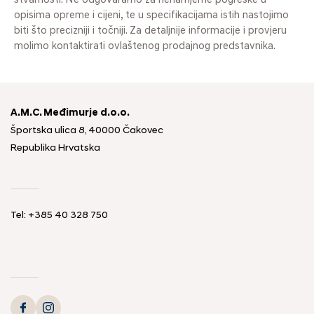
stvarnosti. Ne odgovaramo za nenamjerne pogreške u
opisima opreme i cijeni, te u specifikacijama istih nastojimo
biti što precizniji i točniji. Za detaljnije informacije i provjeru
molimo kontaktirati ovlaštenog prodajnog predstavnika.
A.M.C. Međimurje d.o.o.
Športska ulica 8, 40000 Čakovec
Republika Hrvatska
Tel: +385 40 328 750