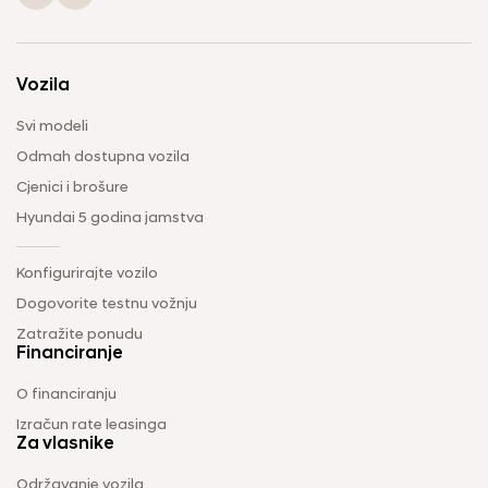
Vozila
Svi modeli
Odmah dostupna vozila
Cjenici i brošure
Hyundai 5 godina jamstva
Konfigurirajte vozilo
Dogovorite testnu vožnju
Zatražite ponudu
Financiranje
O financiranju
Izračun rate leasinga
Za vlasnike
Održavanje vozila