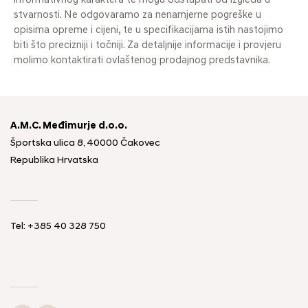
informativnog karaktera te mogu odstupati od izgleda u
stvarnosti. Ne odgovaramo za nenamjerne pogreške u
opisima opreme i cijeni, te u specifikacijama istih nastojimo
biti što precizniji i točniji. Za detaljnije informacije i provjeru
molimo kontaktirati ovlaštenog prodajnog predstavnika.
A.M.C. Međimurje d.o.o.
Športska ulica 8, 40000 Čakovec
Republika Hrvatska
Tel: +385 40 328 750