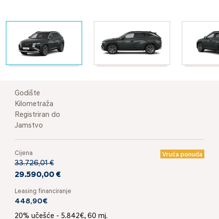
Godište
Kilometraža
Registriran do
Jamstvo
Cijena
Vruća ponuda
33.726,01 €
29.590,00 €
Leasing financiranje
448,90€
20% učešće - 5.842€, 60 mj.